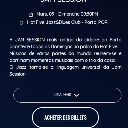
Mars, 09 - Dimanche 09:30PM
Hot Five Jazz&Blues Club - Porto, POR
A JAM SESSION mais antiga da cidade do Porto
acontece todos os Domingos no palco do Hot Five.
Músicos de várias partes do mundo reunem-se e
partilham momentos musicais com o trio da casa.
O Jazz torna-se a linguagem universal da Jam
Session!
Abertura de portas: 21h30
Início do espetáculo: 22h30
LEIA MAIS
The oldest JAM SESSION in Porto takes place every
ACHETER DES BILLETS
Sunday on the Hot Five stage.