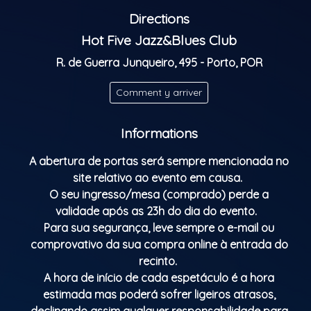
Musicians from all over the world get together and
Directions
share musical moments with the house trio.
Jazz becomes the universal language of the Jam
Hot Five Jazz&Blues Club
Session!
R. de Guerra Junqueiro, 495 - Porto, POR
Doors open: 9:30 p.m.
Comment y arriver
Show starts: 10:30 p.m.
Classification Parentale: M/16
Informations
A abertura de portas será sempre mencionada no
site relativo ao evento em causa.
O seu ingresso/mesa (comprado) perde a
validade após as 23h do dia do evento.
Para sua segurança, leve sempre o e-mail ou
comprovativo da sua compra online à entrada do
recinto.
A hora de início de cada espetáculo é a hora
estimada mas poderá sofrer ligeiros atrasos,
declinando assim qualquer responsabilidade para