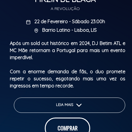
A REVOLUÇÃO
22 de Fevereiro - Sábado 23:00h
Barrio Latino - Lisboa, LIS
Após um sold out histórico em 2024, DJ Betim ATL e
MC Mãe retornam a Portugal para mais um evento
imperdível.
Com a enorme demanda de fãs, o duo promete
repetir o sucesso, esgotando mais uma vez os
ingressos em tempo recorde.
Para atender a todos, a produção decidiu abrir mais
LEIA MAIS
um baile e garantir que ninguém fique de fora.
Betim ATL estará no Barrio Latino, em Lisboa,
COMPRAR
trazendo todo o seu sucesso, acompanhado de MC