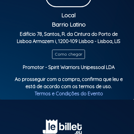
Mãe, para um show inesquecível.
Local
Data: 22 de fevereiro de 2025
Barrio Latino
Horário: A partir das 23h00
Edifício 78, Santos, R. da Cintura do Porto de
Lisboa Armazem i, 1200-109 Lisboa - Lisboa, LIS
Local: Barrio Latino, Lisboa
Como chegar
Classificação etária: +16
Promotor - Spirit Warriors Unipessoal LDA
Ao prosseguir com a compra, confirma que leu e
está de acordo com os termos de uso.
Termos e Condições do Evento