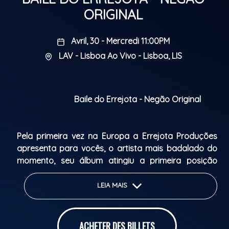
ORIGINAL
Avril, 30 - Mercredi 11:00PM
LAV - Lisboa Ao Vivo - Lisboa, LIS
Baile do Errejota - Negão Original
Pela primeira vez na Europa a Errejota Produções
apresenta para vocês, o artista mais badalado do
momento, seu álbum atingiu a primeira posição
global, Mc Negão original dono de vários hits do
momento, tá Raul hein bigode garanta seu bilhete e
LEIA MAIS
venha curtir o melhor baile funk de Lisboa
Classification Parentale: +16
ACHETER DES BILLETS