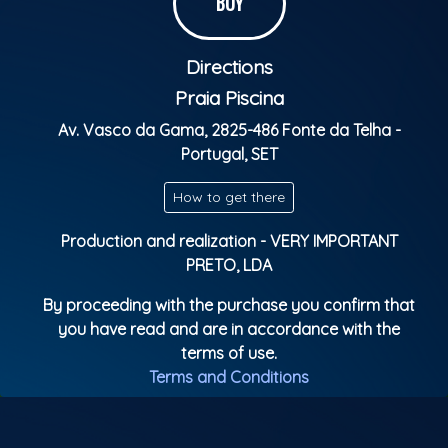
BUY
(PT)
a dar o ritmo, o festival contará com um cartaz
de luxo, reunindo alguns dos nomes mais
respeitados da cena reggae e dub mundial:
Directions
Praia Piscina
18 de Julho
– Atlantic Sound (PT)
Av. Vasco da Gama, 2825-486 Fonte da Telha -
– Fatbabs & Davojah (FR)
Portugal, SET
– Jesse Royal (Jamaica)
– Mungo’s Hi Fi (UK)
How to get there
Production and realization - VERY IMPORTANT
PRETO, LDA
19 de Julho
– Atlantic Sound (PT)
By proceeding with the purchase you confirm that
– Tippy I feat.
Reemah (St. Croix)
you have read and are in accordance with the
– Dub Fx & Sahida Apsara (Austrália)
terms of use.
– Pow Pow Movement (Alemanha)
Dois dias de pura
Terms and Conditions
celebração da cultura jamaicana, num dos cenários
mais bonitos da costa portuguesa – mesmo junto
ao mar, entre o pôr do sol e as boas vibrações.