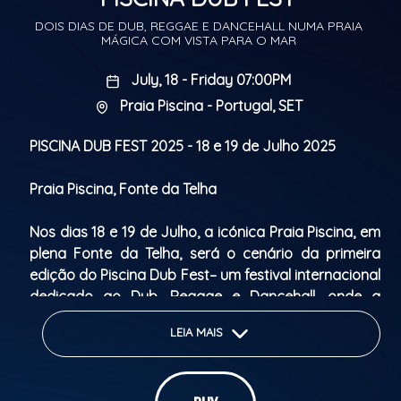
DOIS DIAS DE DUB, REGGAE E DANCEHALL NUMA PRAIA
MÁGICA COM VISTA PARA O MAR
July, 18 - Friday 07:00PM
Praia Piscina - Portugal, SET
PISCINA DUB FEST 2025 -
18 e 19 de Julho 2025
Praia Piscina, Fonte da Telha
Nos dias 18 e 19 de Julho, a icónica Praia Piscina, em
plena Fonte da Telha, será o cenário da primeira
edição do
Piscina Dub Fest
– um festival internacional
dedicado ao
Dub, Reggae e Dancehall
, onde a
música encontra o mar e o sol se junta ao som.
LEIA MAIS
Com o sistema sonoro do coletivo
Atlantic Sound