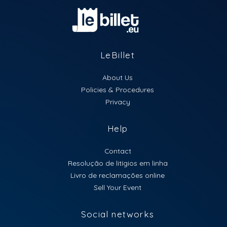
Passe diário:
30€
Passe 2 dias:
50€
Bilhetes limitados
– garante já o teu lugar nesta
LeBillet
experiência única.
About Us
Parental Rating: M/12
Policies & Procedures
Privacy
Help
Contact
Resolução de litígios em linha
Livro de reclamações online
Sell Your Event
Social networks