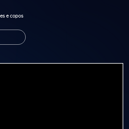
es e copos
bandas de
 cultura
e Grupo de
 e samba de
is em um
 Porto.
rasileira!
ha em
adas em