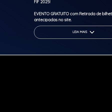
FIF 2025!
EVENTO GRATUITO com Retirada de bilhet
antecipadas no site.
Serão 2 dias de muita festa com muitas 
LEIA MAIS
Forró e atrações Nordestinas e um mix de
popular brasileira também com pitadas d
Samba, espaço kids, workshops de forró
gafieira, área de alimentação e muito ma
visual incrível do Rio Douro e da Cidade do
Será um grande São João e Festa Junina B
A programação completa você acompan
nosso perfil do Instagram!
Espaço Kids Limitado: Reservas antecip
nosso WhatsApp: +351965422749