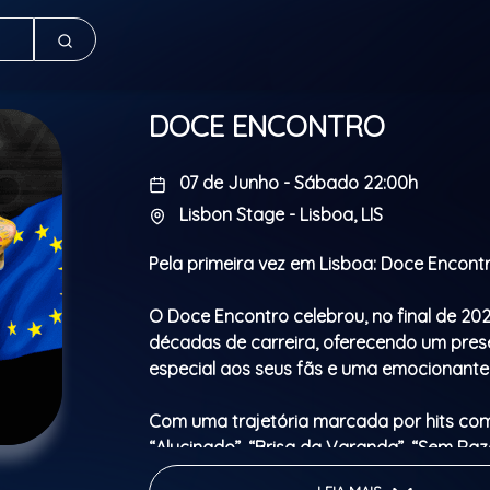
DOCE ENCONTRO
07 de Junho - Sábado 22:00h
Lisbon Stage - Lisboa, LIS
Pela primeira vez em Lisboa: Doce Encont
O Doce Encontro celebrou, no final de 202
décadas de carreira, oferecendo um pres
especial aos seus fãs e uma emocionante 
Com uma trajetória marcada por hits co
“Alucinado”, “Brisa da Varanda”, “Sem Raz
muitos outros, a banda apresenta o proje