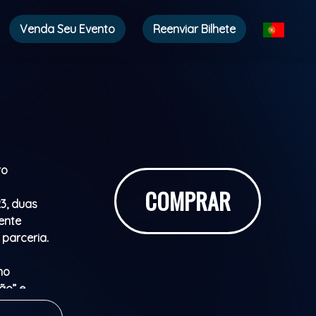
Venda Seu Evento
Reenviar Bilhete
ro
COMPRAR
3, duas
ente
parceria.
mo
ão” e
to