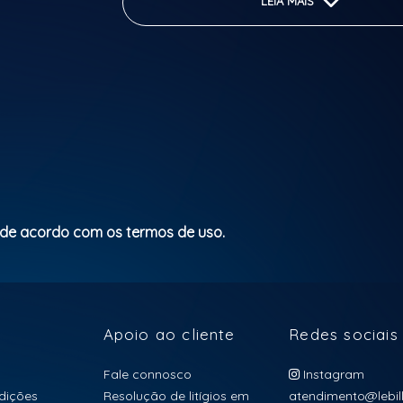
LEIA MAIS
audiovisual “Doce Encontro 20 Anos”.
Classificação etária: 16+
 de acordo com os termos de uso.
Apoio ao cliente
Redes sociais
Fale connosco
Instagram
dições
Resolução de litígios em
atendimento@lebill