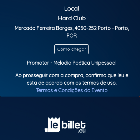
do pagode.
Local
Organizado pela
Retro Produções
e com o apoio do
Hard Club
Sambalele
, Pagodinho e Terapia de Pagode, o
Mercado Ferreira Borges, 4050-252 Porto - Porto,
evento é uma ótima oportunidade para se divertir,
POR
dançar e celebrar o ritmo contagiante do pagode
em um ambiente vibrante e cheio de energia.
Como chegar
Não fique de fora dessa festa incrível! Chame os
Promotor - Melodia Poética Unipessoal
amigos, venha celebrar o Dia do Trabalhador com
Ao prosseguir com a compra, confirma que leu e
muito samba e boa música!
esta de acordo com os termos de uso.
Termos e Condições do Evento
Atrações:
Retro ? Eu gosto !
Imaginasamba
Robinho
Dj Marlon