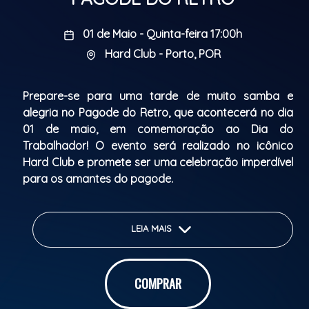
01 de Maio - Quinta-feira 17:00h
Hard Club - Porto, POR
Prepare-se para uma tarde de muito samba e
alegria no
Pagode do Retro, que acontecerá no dia
01 de maio, em comemoração ao Dia do
Trabalhador! O evento será realizado no icônico
Hard Club
e promete ser uma celebração imperdível
para os amantes do pagode.
A partir das
17:00 horas, o palco será preenchido
pelo talento da banda Retro, além da presença
LEIA MAIS
especial do grupo diretamente do Brasil,
Imaginasamba, e do carismático cantor Robinho
.
Para agitar ainda mais a festa, teremos o DJ Marlon,
COMPRAR
que comandará a pista com os melhores sucessos