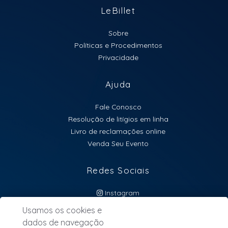
Data: 01/05
LeBillet
Local: Hard Club - Porto
Sobre
Horário: Início às 17h e o término às 00h.
Políticas e Procedimentos
Privacidade
Na porta sujeita a alteração mediante a lotação do
evento.
Ajuda
Esperamos por você para uma noite inesquecível de
pagode!
Fale Conosco
Classificação Indicativa: 18
Resolução de litígios em linha
Livro de reclamações online
Venda Seu Evento
Redes Sociais
Instagram
atendimento@lebillet.eu
Usamos os cookies e
dados de navegação