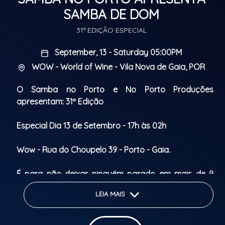
SAMBA DE DOM
31ª EDIÇÃO ESPECIAL
September, 13 - Saturday 05:00PM
WOW - World of Wine - Vila Nova de Gaia, POR
O Samba no Porto e No Porto Produções
apresentam: 31ª Edição
Especial Dia 13 de Setembro - 17h às 02h
Wow - Rua do Choupelo 39 - Porto - Gaia.
É para não deixar ninguém parado em mais de 9
horas de festa! Além disso teremos, barraquinhas de
LEIA MAIS
comidas e bebidas, uma vista incrível em um espaço
ao ar livre para aproveitarmos o sol!