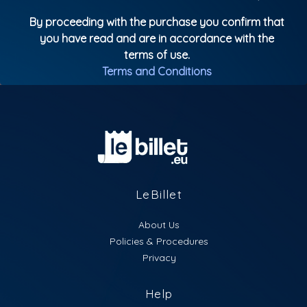
* Só haverá vendas na hora caso não esgote no site.
By proceeding with the purchase you confirm that
you have read and are in accordance with the
* Crianças até 12 anos não pagam entrada.
terms of use.
Terms and Conditions
* Todos os bilhetes incluem Copo Personalizado do
Evento + Pulseira.
* Ao participar do evento você autoriza o registro de
sua imagem para fins de divulgação em nossas
redes sociais.
LeBillet
* Bengaleiro no evento limitado.
About Us
Policies & Procedures
Parental Rating: Livre
Privacy
Help