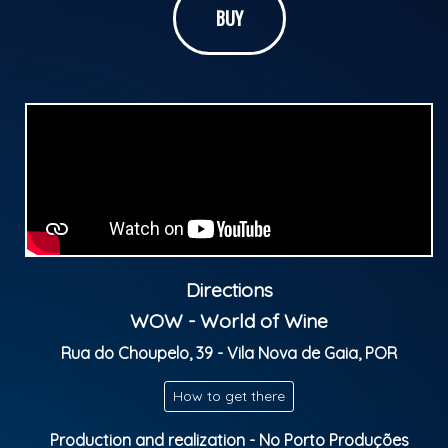
BUY
Atrações:
• SAMBA DE DOM (Diretamente do Brasil) + atrações
surpresas (divulgaremos em breve)
Ingressos:
5€ LIMITADO (meia entrada solidária com 1kg de
alimento) *compra antecipada no site, leva o kg de
alimento não perecível no dia do evento.
10€ (Lote Especial)
Directions
WOW - World of Wine
15€ (lote promocional geral)
Rua do Choupelo, 39 - Vila Nova de Gaia, POR
20€ (Último lote)
How to get there
* Evento Sujeito a Lotação.
Production and realization - No Porto Produções