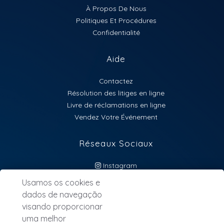
À Propos De Nous
Politiques Et Procédures
Confidentialité
Aide
Contactez
Résolution des litiges en ligne
Livre de réclamations en ligne
Vendez Votre Événement
Réseaux Sociaux
Instagram
atendimento@lebillet.eu
Usamos os cookies e
dados de navegação
Newsletter
visando proporcionar
uma melhor