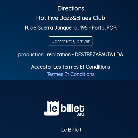
Musicians from all over the world get together and
Directions
share musical moments with the house trio.
Jazz becomes the universal language of the Jam
Hot Five Jazz&Blues Club
Session!
R. de Guerra Junqueiro, 495 - Porto, POR
Doors open: 9:30 p.m.
Comment y arriver
Show starts: 10:30 p.m.
Classification Parentale: M/16
production_realization - DESTREZAPAUTA LDA
Accepter Les Termes Et Conditions
Termes Et Conditions
LeBillet