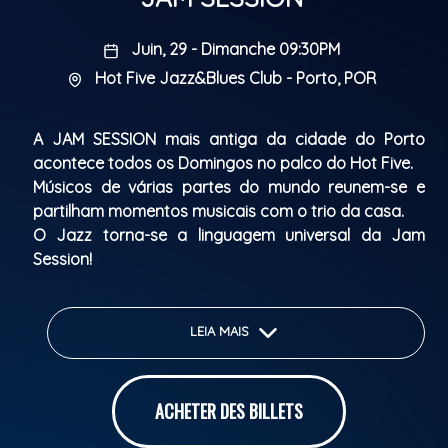
Juin, 29 - Dimanche 09:30PM
Hot Five Jazz&Blues Club - Porto, POR
A JAM SESSION mais antiga da cidade do Porto
acontece todos os Domingos no palco do Hot Five.
Músicos de várias partes do mundo reunem-se e
partilham momentos musicais com o trio da casa.
O Jazz torna-se a linguagem universal da Jam
Session!
Abertura de portas: 21h30
Início do espetáculo: 22h30
LEIA MAIS
The oldest JAM SESSION in Porto takes place every
ACHETER DES BILLETS
Sunday on the Hot Five stage.