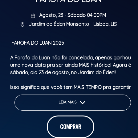
Agosto, 23 - Sábado 04:00PM
Jardim do Éden Monsanto - Lisboa, LIS
FAROFA DO LUAN 2025
A Farofa do Luan não foi cancelada, apenas ganhou
uma nova data pra ser ainda MAIS histórica! Agora é
sábado, dia 23 de agosto, no Jardim do Éden!!
Isso significa que você tem MAIS TEMPO pra garantir
seu abadá, personalizar do seu jeito e chegar no
rolê com estilo.
LEIA MAIS
A produção não parou, pelo contrário: estamos
preparando uma edição ainda mais intensa,
vibrante e inesquecível!
COMPRAR