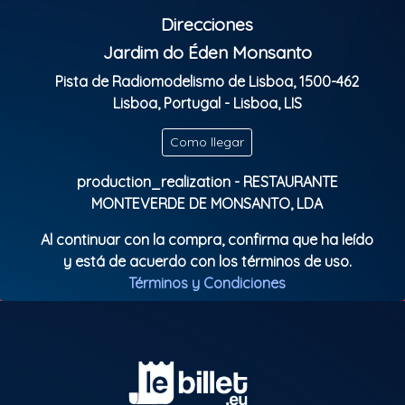
Não perca essa oportunidade de viver as 10h de
Direcciones
festa e uma energia única que só a Farofa do Luan
tem.
Jardim do Éden Monsanto
Pista de Radiomodelismo de Lisboa, 1500-462
Garanta já o seu bilhete e vem fazer parte dessa
Lisboa, Portugal - Lisboa, LIS
história
Clasificación Indicativa: Livre
Como llegar
production_realization - RESTAURANTE
MONTEVERDE DE MONSANTO, LDA
Al continuar con la compra, confirma que ha leído
y está de acuerdo con los términos de uso.
Términos y Condiciones