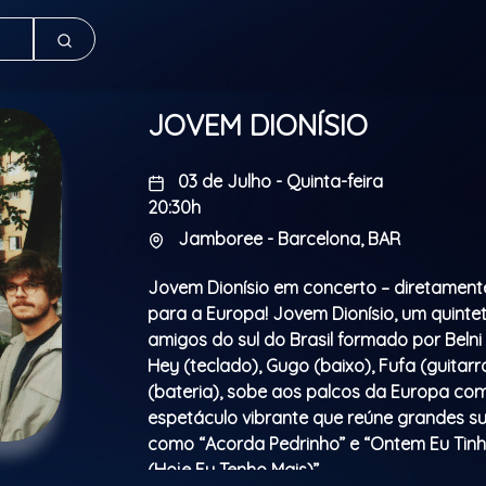
JOVEM DIONÍSIO
03 de Julho - Quinta-feira
20:30h
Jamboree - Barcelona, BAR
Jovem Dionísio em concerto – diretamente
para a Europa! Jovem Dionísio, um quinte
amigos do sul do Brasil formado por Belni 
Hey (teclado), Gugo (baixo), Fufa (guitar
(bateria), sobe aos palcos da Europa co
espetáculo vibrante que reúne grandes s
como “Acorda Pedrinho” e “Ontem Eu Tin
(Hoje Eu Tenho Mais)”.