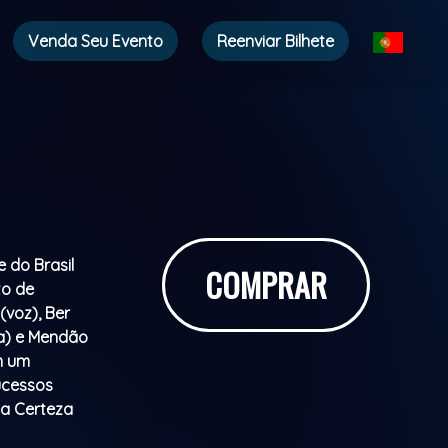
Venda Seu Evento
Reenviar Bilhete
 do Brasil
COMPRAR
to de
(voz), Ber
ra) e Mendão
m um
ucessos
ha Certeza