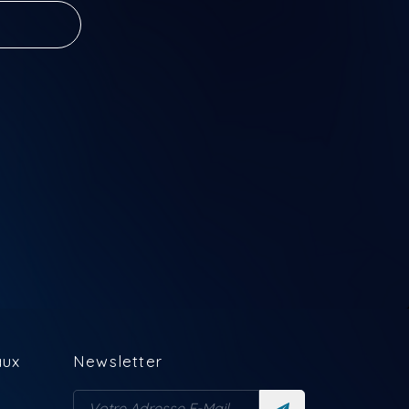
ace every
ether and
.
the Jam
aux
Newsletter