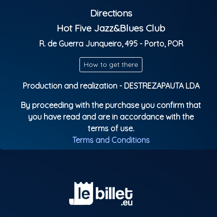
Musicians from all over the world get together and
Directions
share musical moments with the house trio.
Jazz becomes the universal language of the Jam
Hot Five Jazz&Blues Club
Session!
R. de Guerra Junqueiro, 495 - Porto, POR
Doors open: 9:30 p.m.
How to get there
Show starts: 10:30 p.m.
Parental Rating: M/16
Production and realization - DESTREZAPAUTA LDA
By proceeding with the purchase you confirm that
you have read and are in accordance with the
terms of use.
Terms and Conditions