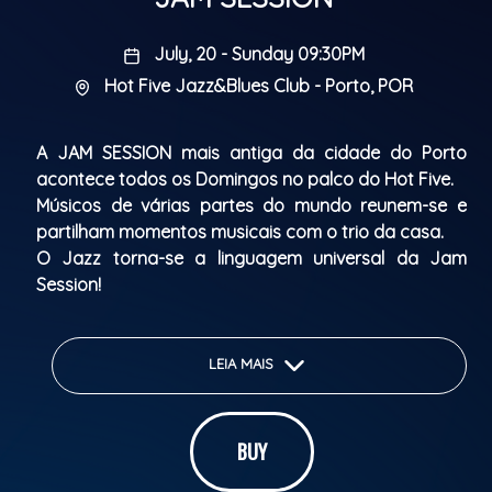
July, 20 - Sunday 09:30PM
Hot Five Jazz&Blues Club - Porto, POR
A JAM SESSION mais antiga da cidade do Porto
acontece todos os Domingos no palco do Hot Five.
Músicos de várias partes do mundo reunem-se e
partilham momentos musicais com o trio da casa.
O Jazz torna-se a linguagem universal da Jam
Session!
Abertura de portas: 21h30
Início do espetáculo: 22h30
LEIA MAIS
The oldest JAM SESSION in Porto takes place every
BUY
Sunday on the Hot Five stage.