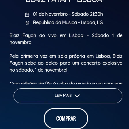
01 de Novembro - Sábado 21:30h
Republica da Musica - Lisboa, LIS
Blaiz Fayah ao vivo em Lisboa – Sábado 1 de
novembro
Pela primeira vez em sala própria em Lisboa, Blaiz
Fayah sobe ao palco para um concerto explosivo
no sábado, 1 de novembro!
Com milhões de fãs à volta do mundo e um som que
atravessa fronteiras, Blaiz Fayah é hoje uma das
LEIA MAIS
maiores sensações globais do Dancehall / Shatta.
Dono de êxitos virais como “Bad”, “Money Pull Up” e
“Pon Di Ting”, o artista francês já soma mais de 250
COMPRAR
milhões de streams, 4 milhões de ouvintes mensais
no Spotify e uma legião de seguidores no TikTok e