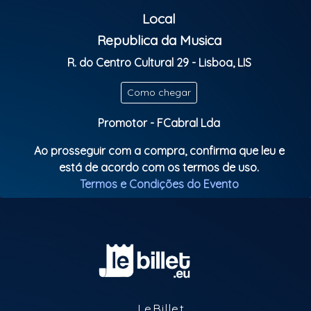
YouTube.
Local
Republica da Musica
A digressão mundial do seu novo álbum “Shatta
Ting” chega agora a Portugal, com um espetáculo
R. do Centro Cultural 29 - Lisboa, LIS
cheio de energia, dançarinos e ritmos contagiantes
que vão do dancehall ao kompa, moombahton e
Como chegar
zouk.
Promotor - FCabral Lda
Prepara-te para uma noite única com a nova voz do
Ao prosseguir com a compra, confirma que leu e
Dancehall internacional. Os bilhetes são limitados –
está de acordo com os termos de uso.
garante já o teu lugar!
Termos e Condições do Evento
LeBillet