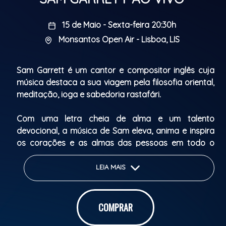
15 de Maio - Sexta-feira 20:30h
Monsantos Open Air - Lisboa, LIS
Sam Garrett é um cantor e compositor inglês cuja
música destaca a sua viagem pela filosofia oriental,
meditação, ioga e sabedoria rastafári.
Com uma letra cheia de alma e um talento
devocional, a música de Sam eleva, anima e inspira
os corações e as almas das pessoas em todo o
mundo.
LEIA MAIS
ENG
Sam Garrett is an English Singer-songwriter whose
COMPRAR
music highlights his journey exploring Eastern