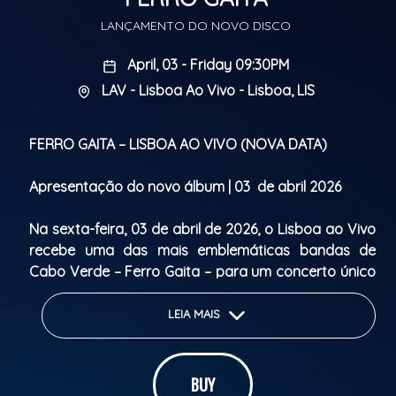
LANÇAMENTO DO NOVO DISCO
April, 03 - Friday 09:30PM
LAV - Lisboa Ao Vivo - Lisboa, LIS
FERRO GAITA – LISBOA AO VIVO (NOVA DATA)
Apresentação do novo álbum | 03 de abril 2026
Na sexta-feira, 03 de abril de 2026, o Lisboa ao Vivo
recebe uma das mais emblemáticas bandas de
Cabo Verde – Ferro Gaita – para um concerto único
de apresentação do seu novo álbum.
LEIA MAIS
Reconhecidos por preservar e reinventar o funaná,
os Ferro Gaita levam há mais de duas décadas a
energia, a alegria e os ritmos de Cabo Verde aos
BUY