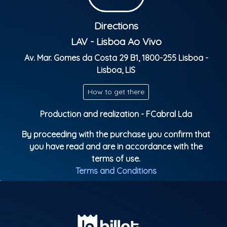
palcos de todo o mundo.
Directions
Esta será uma noite muito especial: além dos novos
temas, o espetáculo contará com a participação de
LAV - Lisboa Ao Vivo
vários convidados que integram o novo disco da
Av. Mar. Gomes da Costa 29 B1, 1800-255 Lisboa -
banda, criando momentos únicos e inéditos. E, claro,
Lisboa, LIS
não faltarão os clássicos que marcaram gerações e
transformam cada concerto numa verdadeira festa
How to get there
cabo-verdiana.
Production and realization - FCabral Lda
Data: 03 de abril 2026 (sexta-feira)
By proceeding with the purchase you confirm that
Local: Lisboa ao Vivo – Lisboa
you have read and are in accordance with the
terms of use.
Parental Rating: 6 anos
Terms and Conditions