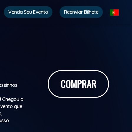
Venda Seu Evento
Reenviar Bilhete
COMPRAR
Passinhos
o! Chegou a
 evento que
,
osso