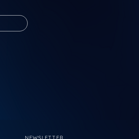
 e
ado no
zgerald
s, atores e
articipem e
 com muita
NEWSLETTER