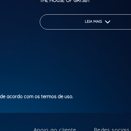
THE HOUSE OF GATSBY
Uma festa temática inspirada no glamour
sofisticação dos anos 1920, como retrat
LEIA MAIS
romance"O Grande Gatsby"de F. Scott Fit
Um elenco espetacular com vários cantore
bailarinos num
show musical elaborado para que todos p
mergulharem na atmosfera dos anos 20,
elegância e entretenimento.
Não perca!
 de acordo com os termos de uso.
Classificação etária: M/16
Apoio ao cliente
Redes sociais