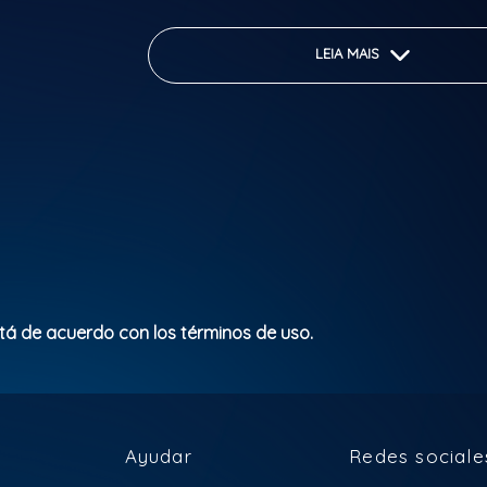
Uma festa temática inspirada no glamour
sofisticação dos anos 1920, como retrat
LEIA MAIS
romance"O Grande Gatsby"de F. Scott Fit
Um elenco espetacular com vários cantore
bailarinos num
show musical elaborado para que todos p
mergulharem na atmosfera dos anos 20,
elegância e entretenimento.
Não perca!
stá de acuerdo con los términos de uso.
Clasificación Indicativa: M/16
Ayudar
Redes sociale