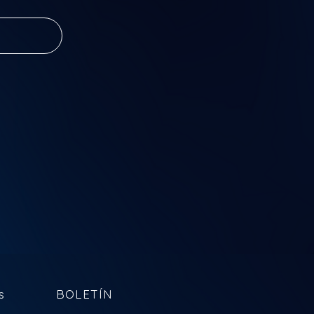
 e
ado no
zgerald
s, atores e
articipem e
 com muita
s
BOLETÍN