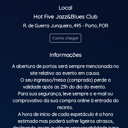
Local
ALL ABOUT BLUES is the night dedicated to the Blues!
An American musical genre of African-American
Hot Five Jazz&Blues Club
origin. Originating in the 1890s in the South of the
R. de Guerra Junqueiro, 495 - Porto, POR
United States, the genre was strongly influenced by
genres, songs and lyrics typical of African culture.
Como chegar
One of the characteristics of the blues is its simple
but strong lyrics, great vocal delivery and
Informações
instruments such as guitar and piano.
A abertura de portas será sempre mencionada no
Doors open: 9:30 p.m.
site relativo ao evento em causa.
Show starts: 10:30 p.m.
O seu ingresso/mesa (comprado) perde a
Classificação etária: M/16
validade após as 23h do dia do evento.
Para sua segurança, leve sempre o e-mail ou
comprovativo da sua compra online à entrada do
recinto.
A hora de início de cada espetáculo é a hora
estimada mas poderá sofrer ligeiros atrasos,
declinando assim qualquer responsabilidade para