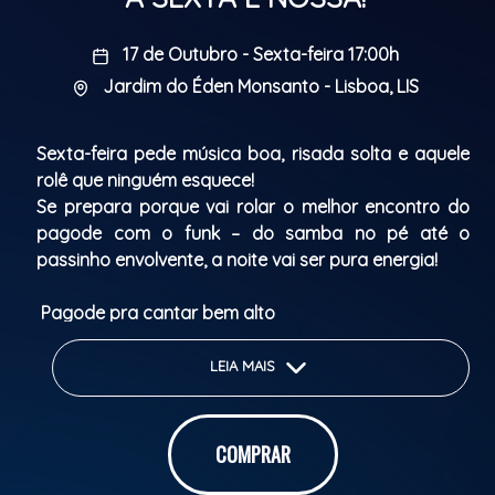
17 de Outubro - Sexta-feira 17:00h
Jardim do Éden Monsanto - Lisboa, LIS
Sexta-feira pede música boa, risada solta e aquele
rolê que ninguém esquece!
Se prepara porque vai rolar o melhor encontro do
pagode com o funk – do samba no pé até o
passinho envolvente, a noite vai ser pura energia!
Pagode pra cantar bem alto
Funk pra dançar sem parar
Drinks, amigos e muita vibe boa
LEIA MAIS
Sexta não é dia de ficar em casa… é dia de viver
intensamente.
COMPRAR
E essa sexta é NOSSA!