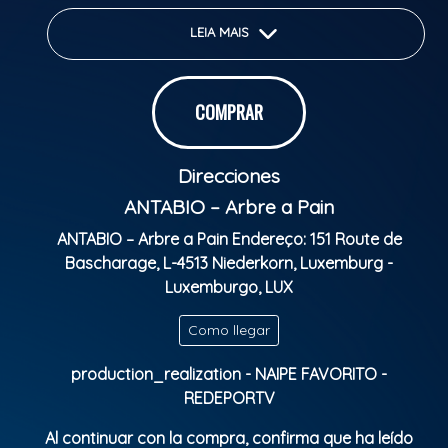
de autógrafos.
LEIA MAIS
Mais do que o lançamento de uma obra, esta
ocasião marca um movimento cultural e institucional
que valoriza a superação, a identidade afro-
COMPRAR
lusófona e o papel da arte no desenvolvimento
social e econômico.
Direcciones
Clasificación Indicativa: LIVRE
ANTABIO – Arbre a Pain
ANTABIO – Arbre a Pain Endereço: 151 Route de
Bascharage, L-4513 Niederkorn, Luxemburg -
Luxemburgo, LUX
Como llegar
production_realization - NAIPE FAVORITO -
REDEPORTV
Al continuar con la compra, confirma que ha leído