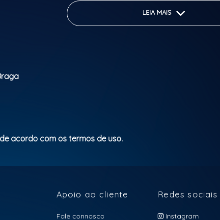
Entra no clima, junta a tua crew e garante
LEIA MAIS
bilhete antes que esgote!
Classificação etária: +16
 Braga
 de acordo com os termos de uso.
Apoio ao cliente
Redes sociais
Fale connosco
Instagram