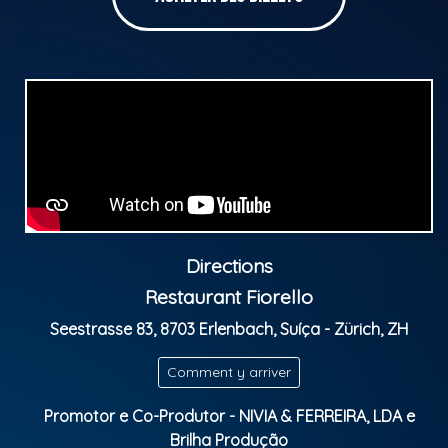
conduzem uma emocionante aventura que celebra
os valores cristãos de amizade, oração e união
familiar, ao som de sucessos como “Rei Davi”,
“Estátua de Sal” e “Miriã Dançou”. Um espetáculo
inédito que promete emocionar adultos, encantar
crianças e criar memórias inesquecíveis para toda a
família.
Espetáculo “Deus É Tão Bom” – 3 Palavrinhas pela
primeira vez na Europa
Directions
Restaurant Fiorello
De 03 a 23 de novembro de 2025
Seestrasse 83, 8703 Erlenbach, Suíça - Zürich, ZH
Mais informações: @brilhaproducao
Comment y arriver
Site:
www.brilhaproducao.com
Promotor e Co-Produtor - NIVIA & FERREIRA, LDA e
Brilha Produção
Classification Parentale: Para Toda Família | Crianças