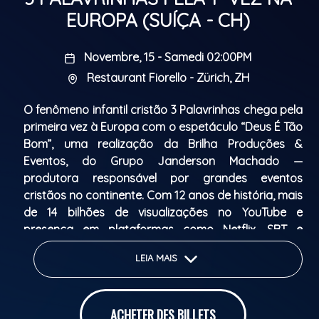
EUROPA (SUÍÇA - CH)
Novembre, 15 - Samedi 02:00PM
Restaurant Fiorello - Zürich, ZH
O fenômeno infantil cristão 3 Palavrinhas chega pela
primeira vez à Europa com o espetáculo “Deus É Tão
Bom”, uma realização da Brilha Produções &
Eventos, do Grupo Janderson Machado —
produtora responsável por grandes eventos
cristãos no continente. Com 12 anos de história, mais
de 14 bilhões de visualizações no YouTube e
presença em plataformas como Netflix, SBT e
Samsung TV Plus, o grupo tornou-se uma referência
LEIA MAIS
mundial em conteúdo infantil de fé e diversão.
ACHETER DES BILLETS
No palco, os personagens Sarah, Miguel e Davi