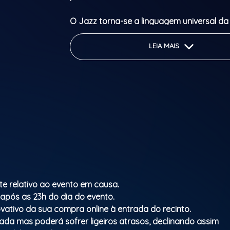
O Jazz torna-se a linguagem universal d
Session!
LEIA MAIS
The oldest JAM SESSION in Porto takes pl
Sunday on the Hot Five stage.
Musicians from all over the world get tog
share musical moments with the house trio
Jazz becomes the universal language of 
Session!
Parental Rating: M/16
te relativo ao evento em causa.
 após as 23h do dia do evento.
vativo da sua compra online à entrada do recinto.
mada mas poderá sofrer ligeiros atrasos, declinando assim