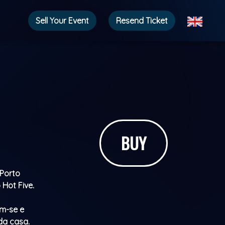
Sell ​​Your Event
Resend Ticket
BUY
 Porto
Hot Five.
em-se e
da casa.