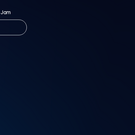
a Jam
ace every
ether and
.
the Jam