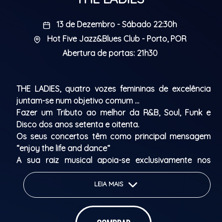
13 de Dezembro - Sábado 22:30h
Hot Five Jazz&Blues Club - Porto, POR
Abertura de portas: 21h30
THE LADIES, quatro vozes femininas de excelência
juntam-se num objetivo comum …
Fazer um Tributo ao melhor da R&B, Soul, Funk e
Disco dos anos setenta e oitenta.
Os seus concertos têm como principal mensagem
“enjoy the life and dance“
A sua raiz musical apoia-se exclusivamente nos
êxitos dos anos setenta e oitenta executando
versões de alguns ícones que marcaram aquelas
LEIA MAIS
décadas e que ainda hoje são difundidos nas rádios
e discotecas de todo o mundo.
No seu alinhamento musical passam nomes como