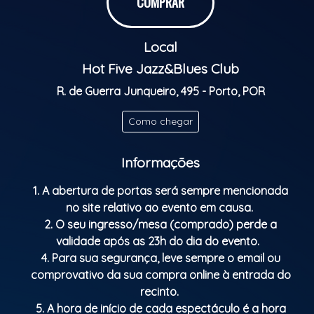
COMPRAR
NILE RODGERS, SISTER SLEDGE, CHIC, CHAKA KHAN,
THE EMMOTIONS, WHITNEY HOUSTON, DIANA ROSS,
Local
PATTI LABELLE, entre outros.
Este projeto é ainda constituído pelos seguintes
Hot Five Jazz&Blues Club
elementos:
R. de Guerra Junqueiro, 495 - Porto, POR
Silvério Coutinho - teclados
Fernando Nascimento – guitarra elétrica
Como chegar
Ricardo Rodrigues - baixo elétrico
Zé Rato – bateria
Informações
Rogério Ribeiro – trompete
Manuel Marques – sax alto
1. A abertura de portas será sempre mencionada
no site relativo ao evento em causa.
Classificação etária: M/16
2. O seu ingresso/mesa (comprado) perde a
validade após as 23h do dia do evento.
4. Para sua segurança, leve sempre o email ou
comprovativo da sua compra online à entrada do
recinto.
5. A hora de início de cada espectáculo é a hora