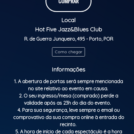
COMPRAR
Musicians from all over the world get together and
Local
share musical moments with the house trio.
Hot Five Jazz&Blues Club
Jazz becomes the universal language of the Jam
R. de Guerra Junqueiro, 495 - Porto, POR
Session!
Classificação etária: M/16
Como chegar
Informações
1. A abertura de portas será sempre mencionada
no site relativo ao evento em causa.
2. O seu ingresso/mesa (comprado) perde a
validade após as 23h do dia do evento.
4. Para sua segurança, leve sempre o email ou
comprovativo da sua compra online à entrada do
recinto.
5. A hora de início de cada espectáculo é a hora