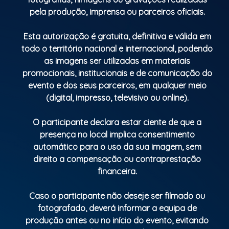
para o brinde da meia-noite.
pela produção, imprensa ou parceiros oficiais.
Uma experiência completa para começar 2026 com
sabor e sofisticação.
Esta autorização é gratuita, definitiva e válida em
todo o território nacional e internacional, podendo
1º lote: 85€ por pessoa
as imagens ser utilizadas em materiais
promocionais, institucionais e de comunicação do
Os lugares são limitados, garanta já o seu!
evento e dos seus parceiros, em qualquer meio
(digital, impresso, televisivo ou online).
Entrada somente para a festa:
A partir das 23:00h até 04:00h.
O participante declara estar ciente de que a
presença no local implica consentimento
Valor: 20€ com oferta de uma bebida (compra
automático para o uso da sua imagem, sem
antecipada no site)
direito a compensação ou contraprestação
financeira.
Pista de Radiomodelismo do Monsanto – Lisboa
Caso o participante não deseje ser filmado ou
Reservas de privados: 966 499 334
fotografado, deverá informar a equipa de
produção antes ou no início do evento, evitando
Vem celebrar connosco a virada mais bonita,