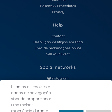
Policies & Procedures
Privacy
Help
Contact
Resolução de litígios em linha
Livro de reclamações online
Sell Your Event
Social networks
Instagram
atendimento@lebillet.eu
Usamos os cookies e
dados de navegação
NEWSLETTER
visando proporcionar
uma melhor
experiência durante