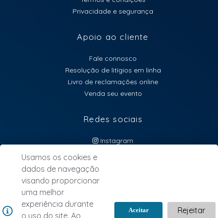
Privacidade e segurança
Apoio ao cliente
Fale connosco
Resolução de litígios em linha
Livro de reclamações online
Venda seu evento
Redes sociais
Instagram
atendimento@lebillet.eu
Usamos os cookies e
dados de navegação
NEWSLETTER
visando proporcionar
uma melhor
experiência durante
Rejeitar
Aceitar
o uso do site. Ao