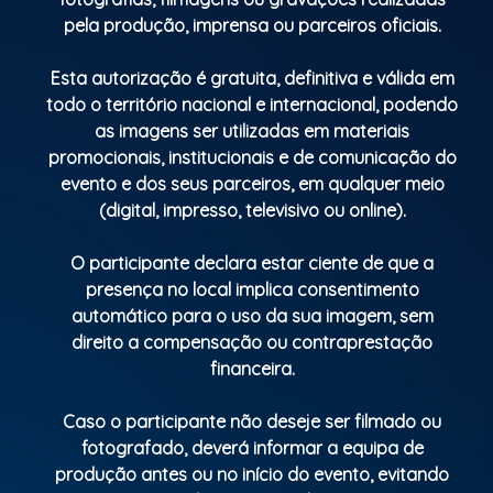
para o brinde da meia-noite.
pela produção, imprensa ou parceiros oficiais.
Uma experiência completa para começar 2026 com
sabor e sofisticação.
Esta autorização é gratuita, definitiva e válida em
todo o território nacional e internacional, podendo
1º lote: 85€ por pessoa
as imagens ser utilizadas em materiais
promocionais, institucionais e de comunicação do
Os lugares são limitados, garanta já o seu!
evento e dos seus parceiros, em qualquer meio
(digital, impresso, televisivo ou online).
Entrada somente para a festa:
A partir das 23:00h até 04:00h.
O participante declara estar ciente de que a
presença no local implica consentimento
Valor: 20€ com oferta de uma bebida (compra
automático para o uso da sua imagem, sem
antecipada no site)
direito a compensação ou contraprestação
financeira.
Pista de Radiomodelismo do Monsanto – Lisboa
Caso o participante não deseje ser filmado ou
Reservas de privados: 966 499 334
fotografado, deverá informar a equipa de
produção antes ou no início do evento, evitando
Vem celebrar connosco a virada mais bonita,