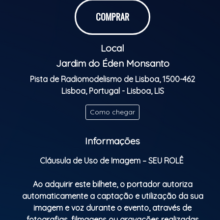
Vem brilhar com a gente e começar o novo ano com
estilo, conforto e muita música boa!
COMPRAR
Atrações confirmadas:
Local
• Duo Vibe
• Pagode do Mistura
Jardim do Éden Monsanto
• DJ Navii
Pista de Radiomodelismo de Lisboa, 1500-462
• DJ Xibata
Lisboa, Portugal - Lisboa, LIS
• Luan Santana
Como chegar
A mistura perfeita de pagode, funk, brasilidade e
muita animação para virar a noite no melhor astral.
Informações
Jantar Especial de Réveillon – All Inclusive.
Cláusula de Uso de Imagem – SEU ROLÊ
De 21:00h até 00:00h.
Ao adquirir este bilhete, o portador autoriza
automaticamente a captação e utilização da sua
Entradas + prato de peixe + prato de carne +
imagem e voz durante o evento, através de
sobremesas + bebidas à descrição + espumante
fotografias, filmagens ou gravações realizadas