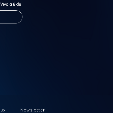
Vivo a 8 de
ra dois
, mensagens
quistaram
 amor e
aux
Newsletter