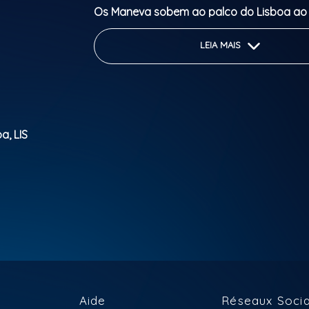
Os Maneva sobem ao palco do Lisboa ao 
maio e do Hard Club Porto a 9 de maio pa
concertos imperdíveis, cheios de energia
LEIA MAIS
positivas e os grandes sucessos que con
milhões de fãs.
Prepara-te para duas noites de vibração,
reggae de alta qualidade!
a, LIS
Bilhetes já disponíveis.
Classification Parentale: 6 anos
Aide
Réseaux Soci