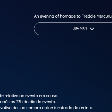
An evening of homage to Freddie Mercury
May's band. A brutal and electrifying show
sound of Queen's greatest hits performed
LEIA MAIS
OF QUEEN.
Classificação etária: M/16
te relativo ao evento em causa.
 após as 23h do dia do evento.
vativo da sua compra online à entrada do recinto.