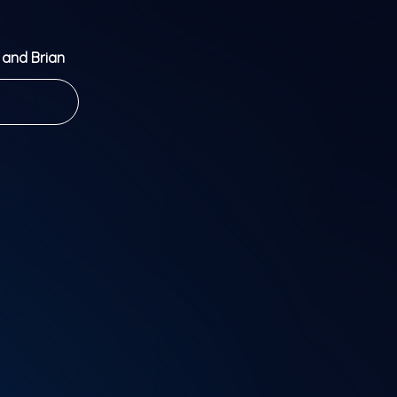
 and Brian
 to the
 by A KIND