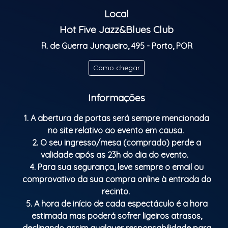
Musicians from all over the world get together and
Local
share musical moments with the house trio.
Hot Five Jazz&Blues Club
Jazz becomes the universal language of the Jam
R. de Guerra Junqueiro, 495 - Porto, POR
Session!
Classificação etária: M/16
Como chegar
Informações
1. A abertura de portas será sempre mencionada
no site relativo ao evento em causa.
2. O seu ingresso/mesa (comprado) perde a
validade após as 23h do dia do evento.
4. Para sua segurança, leve sempre o email ou
comprovativo da sua compra online à entrada do
recinto.
5. A hora de início de cada espectáculo é a hora
estimada mas poderá sofrer ligeiros atrasos,
declinando assim qualquer responsabilidade para