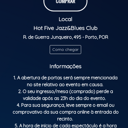
COMPRAR
THE ROLLING STONES TRIBUTE
Local
Stoned is the ROLLING STONES tribute band that
brings us the greatest hits of Mick Jagger's
Hot Five Jazz&Blues Club
legendary band. Not to be missed. An electrifying
R. de Guerra Junqueiro, 495 - Porto, POR
show full of energy!
Como chegar
Doors open: 9:30 p.m.
Show starts: 10:30 p.m.
Informações
Classificação etária: M/16
1. A abertura de portas será sempre mencionada
no site relativo ao evento em causa.
2. O seu ingresso/mesa (comprado) perde a
validade após as 23h do dia do evento.
4. Para sua segurança, leve sempre o email ou
comprovativo da sua compra online à entrada do
recinto.
5. A hora de início de cada espectáculo é a hora