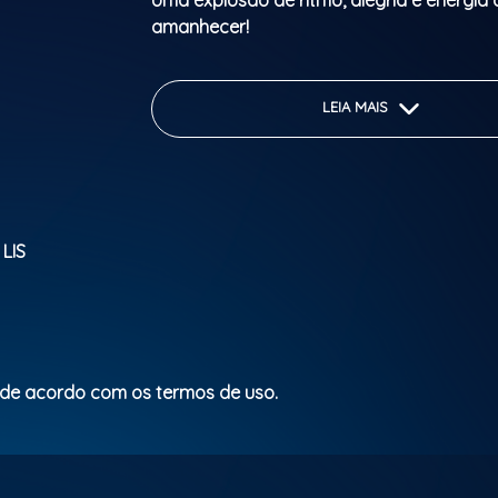
Uma explosão de ritmo, alegria e energia 
amanhecer!
Batucada brasileira para arrepiar
LEIA MAIS
Banda de axé para cantar e saltar
DJs a manter o acesa a noite toda
14 de fevereiro
 LIS
22h às 6h
Titanic
Veste a tua fantasia, traz a tua melhor vi
numa experiência ÚNICA, INTENSA e SEM
 de acordo com os termos de uso.
Aqui a energia não desce… só sobe!
Lugares limitados