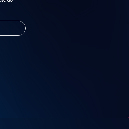
até ao
be e entra
 DESCANSO