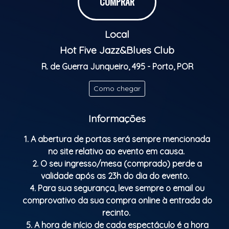
COMPRAR
Local
Hot Five Jazz&Blues Club
ALL ABOUT BLUES is a night dedicated to the Blues!
A
R. de Guerra Junqueiro, 495 - Porto, POR
musical genre from the United States with Afro-
American origins.
Como chegar
Emerging in the 1890s in the southern United States,
Informações
the genre was strongly influenced by musical styles,
chants, and lyrical traditions rooted in African
1. A abertura de portas será sempre mencionada
culture.
no site relativo ao evento em causa.
2. O seu ingresso/mesa (comprado) perde a
One of the defining characteristics of blues is its
validade após as 23h do dia do evento.
simple yet powerful lyrics, strong vocal expression,
4. Para sua segurança, leve sempre o email ou
and instruments such as the guitar and piano.
comprovativo da sua compra online à entrada do
recinto.
Classificação etária: M/16
5. A hora de início de cada espectáculo é a hora