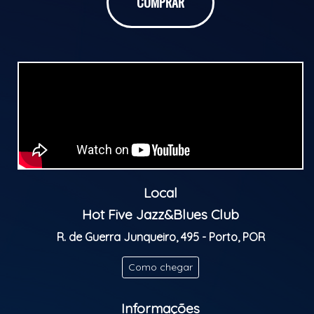
COMPRAR
Heir to foreign-influenced samba and the mother of
Brazilian popular music (MPB), Bossa Nova marked
the history of Brazilian music and elevated national
composers to worldwide fame with songs such as
Samba de Uma Nota Só, Águas de Março, Chega de
Saudade and, of course, A Garota de Ipanema.
Learn a little more about the history of this genre
that is synonymous with Brazilianness and the gentle
life of Rio's southern zone.
Local
Hot Five Jazz&Blues Club
Classificação etária: M/16
R. de Guerra Junqueiro, 495 - Porto, POR
Como chegar
Informações