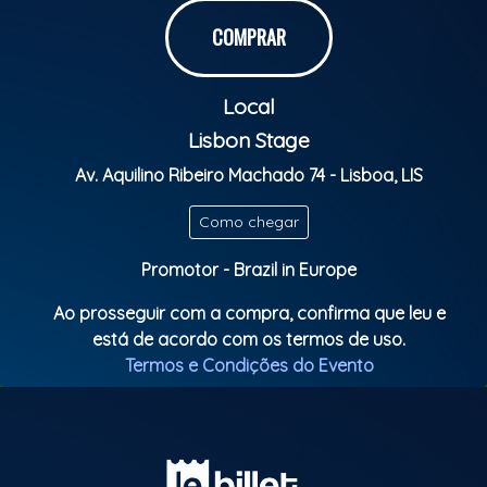
+ Participação da maior roda de samba de Lisboa,
VIVA O SAMBA.
COMPRAR
Local
Pagode do Wagner Lemos e convidados
Set especial com DJ Malukin
Lisbon Stage
Av. Aquilino Ribeiro Machado 74 - Lisboa, LIS
Lisbon Stage - Lisboa
Evento +16
Como chegar
Transmissão Brasil x Haiti às 01:30
Promotor - Brazil in Europe
Classificação etária: M16 anos
Ao prosseguir com a compra, confirma que leu e
está de acordo com os termos de uso.
Termos e Condições do Evento