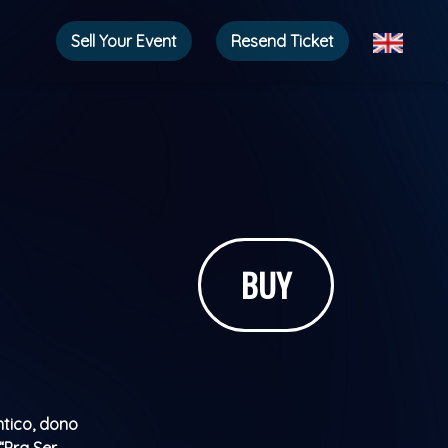
Sell ​​Your Event
Resend Ticket
BUY
tico, dono