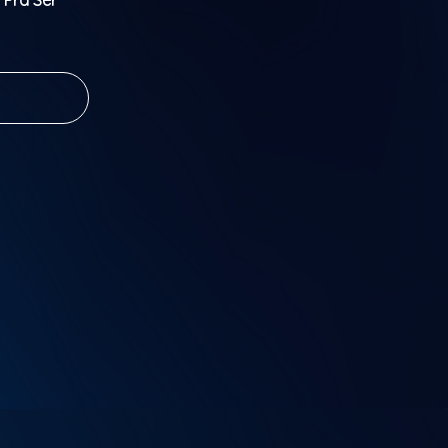
Pra Ser
 com grupo
atucada.
eito
 00h
pecial com