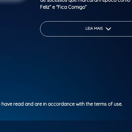
de sucessos que marcaram época como “
Feliz” e “Fica Comigo”
Dia de jogo da seleção + festa completa
Pagood, DJ- Cjay, Samba show e muita b
LEIA MAIS
Animação total do começo ao fim
Cerveja gelada & caipirinha no clima perf
Transmissão ao vivo: Brasil x Marrocos –
Início da festa: 20h
Vibes Eindhoven
Garanta já: lebillet.eu
 have read and are in accordance with the terms of use.
Chama a galera e vem viver essa noite es
a gente!
Parental Rating: 16 anos