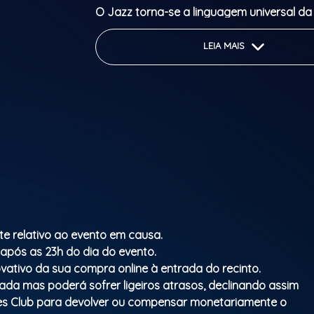
O Jazz torna-se a linguagem universal d
Session!
LEIA MAIS
The oldest JAM SESSION in Porto takes pl
Sunday on the Hot Five stage.
Musicians from all over the world get tog
share musical moments with the house trio
Jazz becomes the universal language of 
Session!
Classificação etária: M/16
te relativo ao evento em causa.
 após as 23h do dia do evento.
vativo da sua compra online à entrada do recinto.
mada mas poderá sofrer ligeiros atrasos, declinando assim
ues Club para devolver ou compensar monetariamente o