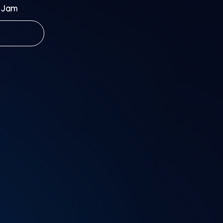
a Jam
ace every
ether and
.
the Jam