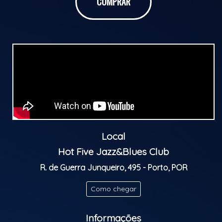
COMPRAR
Musicians from all over the world get together and
share musical moments with the house trio.
Jazz becomes the universal language of the Jam
Session!
Classificação etária: M/16
Local
Hot Five Jazz&Blues Club
R. de Guerra Junqueiro, 495 - Porto, POR
Como chegar
Informações