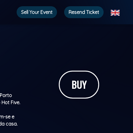
Sell ​​Your Event
Resend Ticket
BUY
 Porto
Hot Five.
em-se e
da casa.