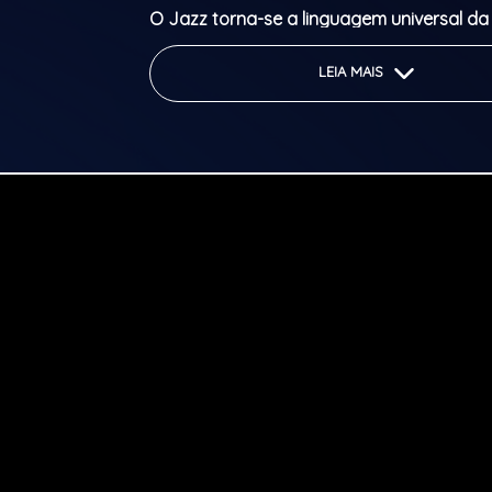
O Jazz torna-se a linguagem universal d
Session!
LEIA MAIS
The oldest JAM SESSION in Porto takes pl
Sunday on the Hot Five stage.
Musicians from all over the world get tog
share musical moments with the house trio
Jazz becomes the universal language of 
Session!
Parental Rating: M/16