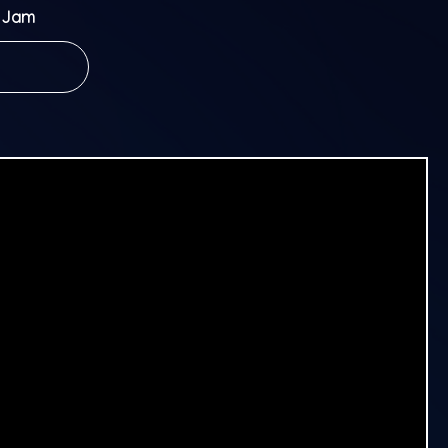
a Jam
ace every
ether and
.
the Jam