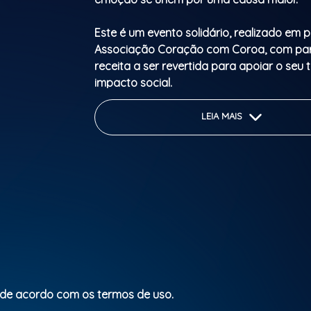
Este é um evento solidário, realizado em p
Associação Coração com Coroa, com pa
receita a ser revertida para apoiar o seu 
impacto social.
Ao longo da noite, o público será levado
LEIA MAIS
musical especial, com um tributo a Antóni
interpretado pelo cover oficial reconheci
família do artista, celebrando um dos Ico
marcantes da música portuguesa.
Haverá ainda um momento único de em
uma apresentação de fado em homenage
Amália Rodrigues, símbolo maior da nossa
Mais do que um evento, esta é uma exper
 de acordo com os termos de uso.
a arte, a solidariedade e a boa energia s