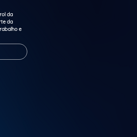
rol da
rte da
trabalho e
 numa viagem
o Variações,
do pela
ns mais
oção com
m à eterna
 cultura.
iência onde
e encontram.