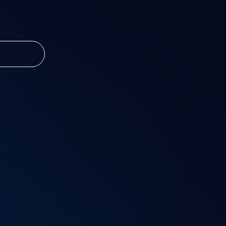
e DJ Gibby.
rdim do Éden
m dando o
Lisboa