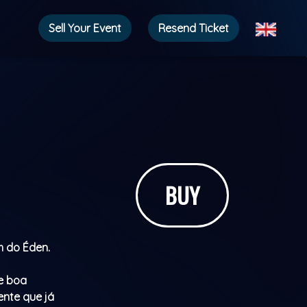
Sell ​​Your Event
Resend Ticket
BUY
 do Éden.
e boa
ente que já