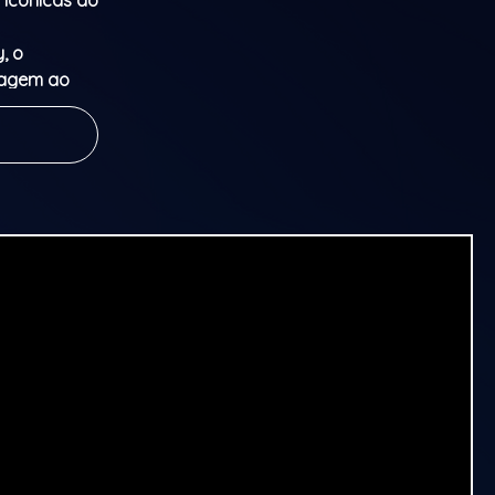
 icónicas do
, o
viagem ao
nos 20.
e energia, a
endentes e
 pela
spirado no
sporta-nos
ída e
urtos e
eforçar o
leta-se com
has de
al.