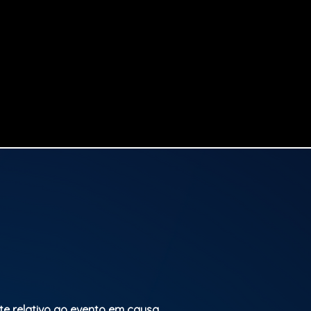
Classificação etária: M/16
te relativo ao evento em causa.