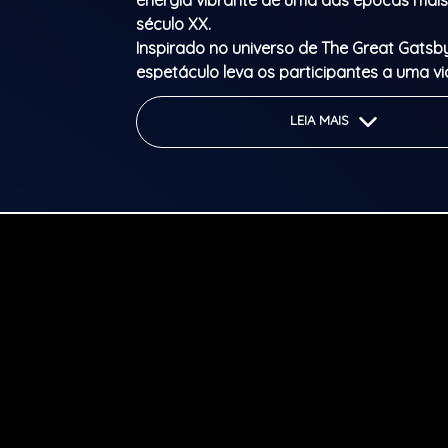
energia vibrante de uma das épocas mais
século XX.
Inspirado no universo de The Great Gatsby
espetáculo leva os participantes a uma 
coração das festas mais exclusivas dos a
Entre jazz, swing e performances cheias d
LEIA MAIS
noite desenrola-se com momentos surpre
visualmente marcantes.
É tempo de mergulhar numa era marcada
modernidade, liberdade e irreverência. In
icónico estilo flapper, este ambiente tran
para um universo de elegância descontra
celebração, onde predominam vestidos c
fluidos com franjas ou lantejoulas. Para r
carácter ousado da época, o visual comp
longos colares de pérolas, luvas e boquil
cigarro, símbolos de um glamour intempor
Abertura de portas: 21h30
Início do espetáculo: 22h30