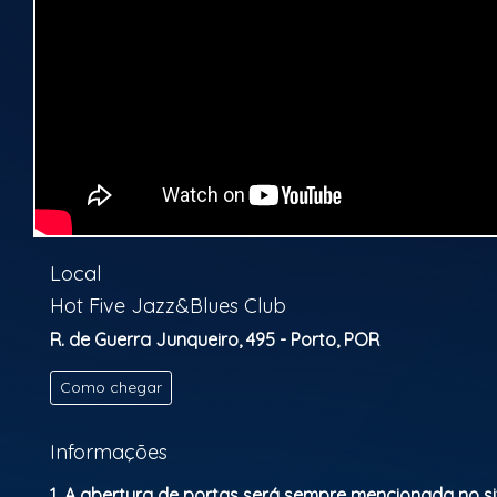
Local
Hot Five Jazz&Blues Club
R. de Guerra Junqueiro, 495 - Porto, POR
Como chegar
Informações
1. A abertura de portas será sempre mencionada no si