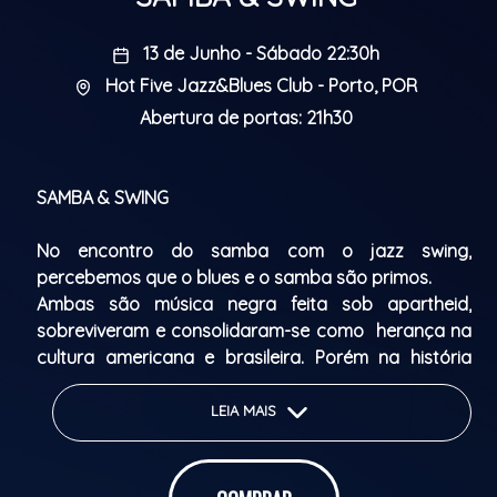
13 de Junho - Sábado 22:30h
Hot Five Jazz&Blues Club - Porto, POR
Abertura de portas: 21h30
SAMBA & SWING
No encontro do samba com o jazz swing,
percebemos que o blues e o samba são primos.
Ambas são música negra feita sob apartheid,
sobreviveram e consolidaram-se como herança na
cultura americana e brasileira. Porém na história
pouco se encontraram para trocar experiências,
apesar de terem se influenciado mutuamente.
LEIA MAIS
Neste espetáculo o Bandu faz uma arqueologia do
jazz swing e do samba, misturando suas linguagens
e comprovando , evocando sua história,