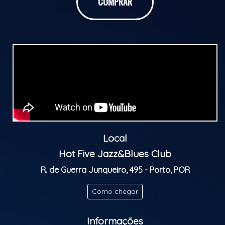
COMPRAR
melhores em Nova York, mas por algum motivo se
apaixonou pelo"samba jazz".
Álbum que ganhou 2 grammys, consolidou um
desejo de fusão, de mistura , de descoberta e
aventura, entre o samba em forma de bossa e o
blues em forma de jazz.
Celebramos esse disco em um concerto com
arranjos que reanimam as raízes que impulsionaram
sua sonoridade sofisticada. Como o choro, o
samba-canção, o jazz swing e o be bop.
Apresentado em trio: voz/violão 7 cordas, bateria e
Local
saxofone/flauta.
Hot Five Jazz&Blues Club
Classificação etária: M/16
R. de Guerra Junqueiro, 495 - Porto, POR
Como chegar
Informações