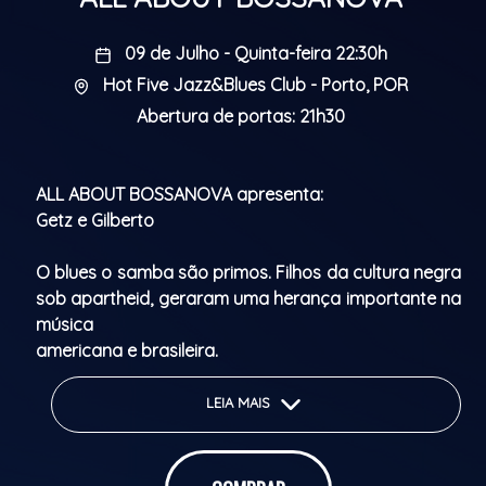
09 de Julho - Quinta-feira 22:30h
Hot Five Jazz&Blues Club - Porto, POR
Abertura de portas: 21h30
ALL ABOUT BOSSANOVA apresenta:
Getz e Gilberto
O blues o samba são primos. Filhos da cultura negra
sob apartheid, geraram uma herança importante na
música
americana e brasileira.
Um dos momentos em que os primos se
encontraram é no disco de João Gilberto com Stan
LEIA MAIS
Getz. Esse momento aproxima dois representantes
dessa herança , o baiano com seu violão ritmado e
o saxofonista da Filadélfia que estudou com os