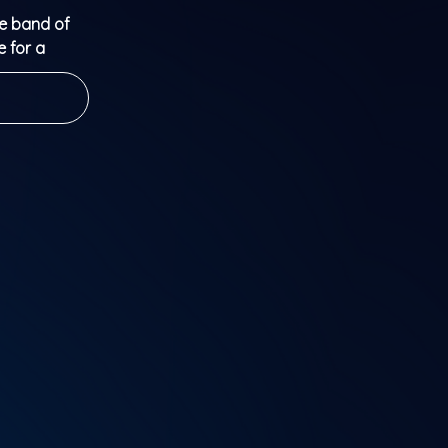
he band of
e for a
f THE