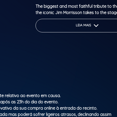
The biggest and most faithful tribute to t
the iconic Jim Morrisson takes to the stag
mesmerizing show recreating all the hits o
DOORS.
LEIA MAIS
Classificação etária: M/16
te relativo ao evento em causa.
 após as 23h do dia do evento.
vativo da sua compra online à entrada do recinto.
mada mas poderá sofrer ligeiros atrasos, declinando assim