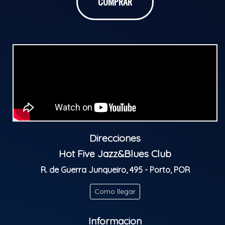
COMPRAR
Musicians from all over the world get together and
share musical moments with the house trio.
Jazz becomes the universal language of the Jam
Session!
Clasificación Indicativa: M/16
Direcciones
Hot Five Jazz&Blues Club
R. de Guerra Junqueiro, 495 - Porto, POR
Como llegar
Informacion