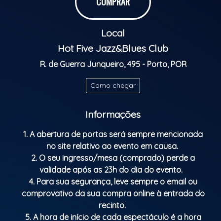
COMPRAR
Heir to foreign-influenced samba and the mother of
Local
Brazilian popular music (MPB), Bossa Nova marked
the history of Brazilian music and elevated national
Hot Five Jazz&Blues Club
composers to worldwide fame with songs such as
R. de Guerra Junqueiro, 495 - Porto, POR
Samba de Uma Nota Só, Águas de Março, Chega de
Saudade and, of course, A Garota de Ipanema.
Como chegar
Learn a little more about the history of this genre
Informações
that is synonymous with Brazilianness and the gentle
life of Rio's southern zone.
1. A abertura de portas será sempre mencionada
no site relativo ao evento em causa.
Classificação etária: M/16
2. O seu ingresso/mesa (comprado) perde a
validade após as 23h do dia do evento.
4. Para sua segurança, leve sempre o email ou
comprovativo da sua compra online à entrada do
recinto.
5. A hora de início de cada espectáculo é a hora