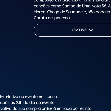
compositores nacionais à fama mundial 
canções como Samba de Uma Nota Só, Á
Março, Chega de Saudade e, não poderia f
Garota de Ipanema.
Conheça um pouco mais sobre a trajetór
LEIA MAIS
gênero que é sinônimo de brasilidades e d
mansa da zona sul carioca.
Heir to foreign-influenced samba and the
Brazilian popular music (MPB), Bossa No
the history of Brazilian music and elevated
composers to worldwide fame with songs
Samba de Uma Nota Só, Águas de Março,
Saudade and, of course, A Garota de Ipa
te relativo ao evento em causa.
Learn a little more about the history of th
 após as 23h do dia do evento.
is synonymous with Brazilianness and the g
vativo da sua compra online à entrada do recinto.