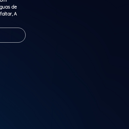
com
guas de
altar, A
ia desse
a vida
 mother of
va marked
 national
 such as
 Chega de
nema.
is genre that
entle life of